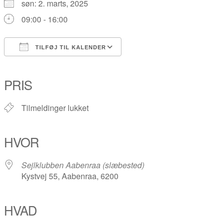
søn: 2. marts, 2025
09:00 - 16:00
TILFØJ TIL KALENDER
Download ICS
Google Kalender
iCalendar
Office 365
Outlook Live
PRIS
Tilmeldinger lukket
HVOR
Sejlklubben Aabenraa (slæbested)
Kystvej 55, Aabenraa, 6200
HVAD