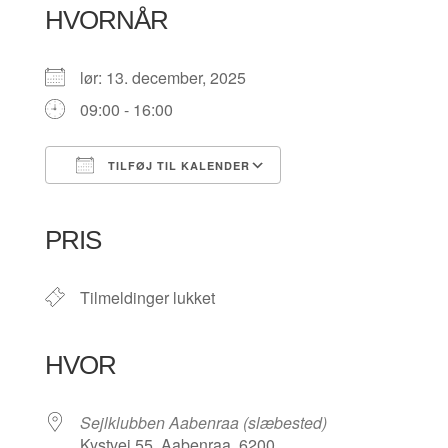
HVORNÅR
lør: 13. december, 2025
09:00 - 16:00
TILFØJ TIL KALENDER
Download ICS
Google Kalender
iCalendar
Office 365
Outlook Live
PRIS
Tilmeldinger lukket
HVOR
Sejlklubben Aabenraa (slæbested)
Kystvej 55, Aabenraa, 6200