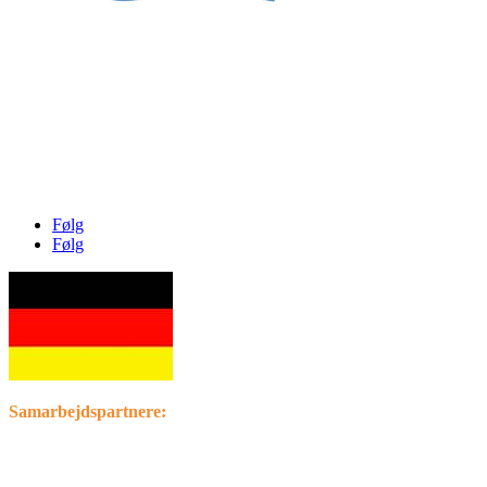
Preben Matthiesen
info@sejlerkort.dk
Tlf.: 4044 7735
Følg
Følg
Samarbejdspartnere: