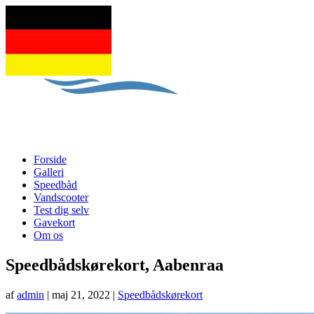
Forside
Galleri
Speedbåd
Vandscooter
Test dig selv
Gavekort
Om os
Speedbådskørekort, Aabenraa
af
admin
|
maj 21, 2022
|
Speedbådskørekort