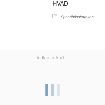
HVAD
e
Speedbådskørekort
Indlæser kort...