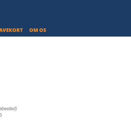
AVEKORT
OM OS
æbested)
0