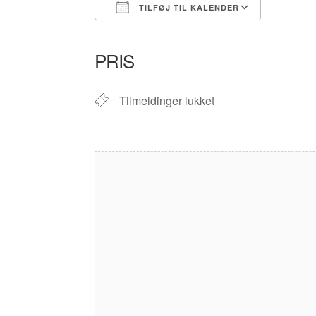
TILFØJ TIL KALENDER
Download ICS
Google Kalender
iCalendar
Office 365
Outlook Liv
PRIS
Tilmeldinger lukket