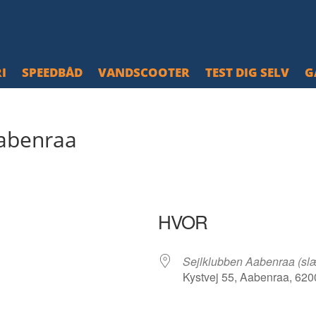
I
SPEEDBÅD
VANDSCOOTER
TEST DIG SELV
G
abenraa
HVOR
Sejlklubben Aabenraa (sl
Kystvej 55, Aabenraa, 620