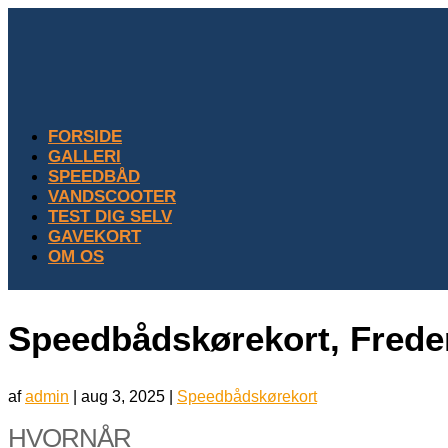
FORSIDE
GALLERI
SPEEDBÅD
VANDSCOOTER
TEST DIG SELV
GAVEKORT
OM OS
Speedbådskørekort, Freder
af
admin
|
aug 3, 2025
|
Speedbådskørekort
HVORNÅR