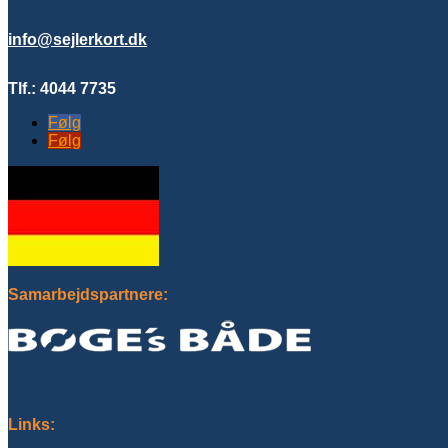
info@sejlerkort.dk
Tlf.: 4044 7735
Følg
Følg
Samarbejdspartnere:
Links: