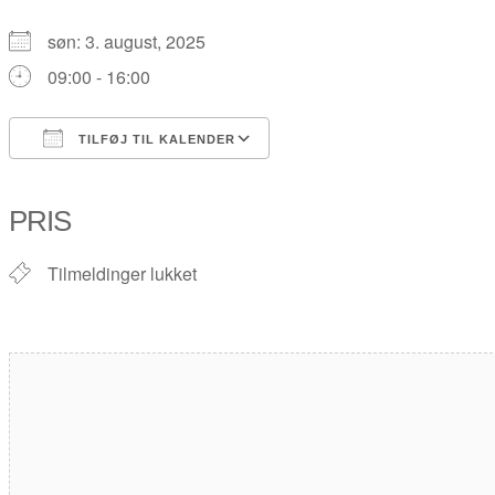
søn: 3. august, 2025
09:00 - 16:00
TILFØJ TIL KALENDER
Download ICS
Google Kalender
iCalendar
Office 365
Outlook Live
PRIS
Tilmeldinger lukket