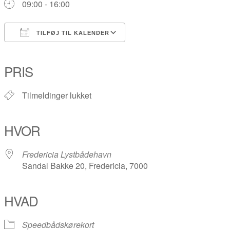
09:00 - 16:00
TILFØJ TIL KALENDER
Download ICS
Google Kalender
iCalendar
Office 365
Outlook Live
PRIS
Tilmeldinger lukket
HVOR
Fredericia Lystbådehavn
Sandal Bakke 20, Fredericia, 7000
HVAD
Speedbådskørekort