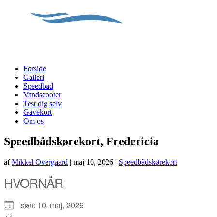
Forside
Galleri
Speedbåd
Vandscooter
Test dig selv
Gavekort
Om os
Speedbådskørekort, Fredericia
af
Mikkel Overgaard
|
maj 10, 2026
|
Speedbådskørekort
HVORNÅR
søn: 10. maj, 2026