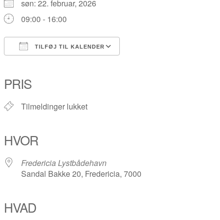
søn: 22. februar, 2026
09:00 - 16:00
TILFØJ TIL KALENDER
Download ICS
Google Kalender
iCalendar
Office 365
Outlook Live
PRIS
Tilmeldinger lukket
HVOR
Fredericia Lystbådehavn
Sandal Bakke 20, Fredericia, 7000
HVAD