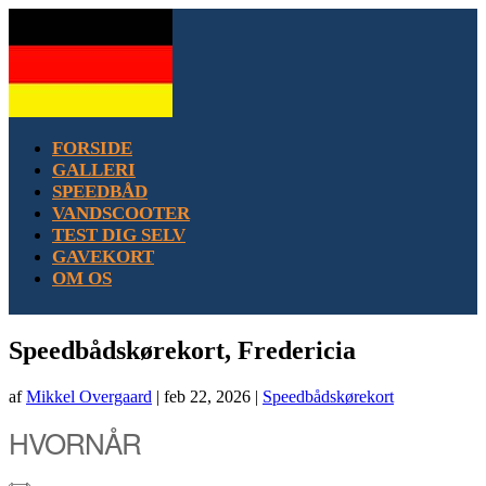
FORSIDE
GALLERI
SPEEDBÅD
VANDSCOOTER
TEST DIG SELV
GAVEKORT
OM OS
Speedbådskørekort, Fredericia
af
Mikkel Overgaard
|
feb 22, 2026
|
Speedbådskørekort
HVORNÅR