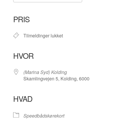
Download ICS
Google Kalender
iCalendar
Office 365
Outlook Live
PRIS
Tilmeldinger lukket
HVOR
(Marina Syd) Kolding
Skamlingvejen 5, Kolding, 6000
HVAD
Speedbådskørekort