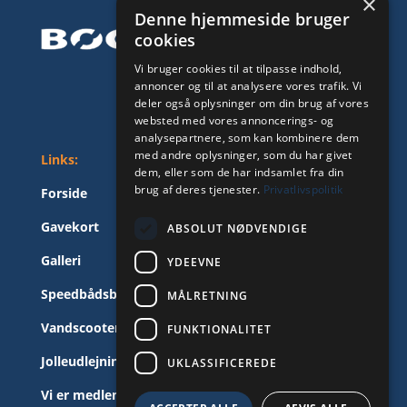
×
Denne hjemmeside bruger
cookies
Vi bruger cookies til at tilpasse indhold,
annoncer og til at analysere vores trafik. Vi
deler også oplysninger om din brug af vores
websted med vores annoncerings- og
analysepartnere, som kan kombinere dem
med andre oplysninger, som du har givet
Links:
dem, eller som de har indsamlet fra din
brug af deres tjenester.
Privatlivspolitik
Forside
Gavekort
ABSOLUT NØDVENDIGE
Galleri
YDEEVNE
Speedbådsbevis
MÅLRETNING
Vandscooterbevis
FUNKTIONALITET
Jolleudlejning
UKLASSIFICEREDE
Vi er medlem af Kolding Fritidssejlere