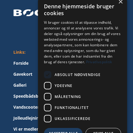
×
Denne hjemmeside bruger
cookies
Vi bruger cookies til at tilpasse indhold,
annoncer og til at analysere vores trafik. Vi
deler også oplysninger om din brug af vores
websted med vores annoncerings- og
analysepartnere, som kan kombinere dem
med andre oplysninger, som du har givet
Links:
dem, eller som de har indsamlet fra din
brug af deres tjenester.
Privatlivspolitik
Forside
Gavekort
ABSOLUT NØDVENDIGE
Galleri
YDEEVNE
Speedbådsbevis
MÅLRETNING
Vandscooterbevis
FUNKTIONALITET
Jolleudlejning
UKLASSIFICEREDE
Vi er medlem af Kolding Fritidssejlere