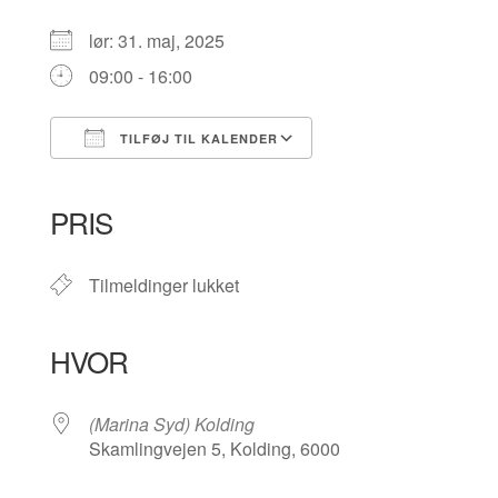
lør: 31. maj, 2025
09:00 - 16:00
TILFØJ TIL KALENDER
Download ICS
Google Kalender
iCalendar
Office 365
Outlook Live
PRIS
Tilmeldinger lukket
HVOR
(Marina Syd) Kolding
Skamlingvejen 5, Kolding, 6000