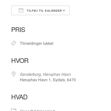
TILFØJ TIL KALENDER
Download ICS
Google Kalender
iCalendar
Office 365
Outlook Live
PRIS
Tilmeldinger lukket
HVOR
Sønderborg, Høruphav Havn
Høruphav Havn 1, Sydals, 6470
HVAD