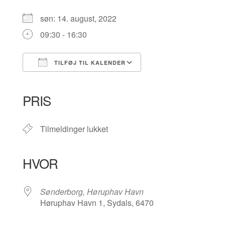
søn: 14. august, 2022
09:30 - 16:30
TILFØJ TIL KALENDER
Download ICS
Google Kalender
iCalendar
Office 365
Outlook Live
PRIS
Tilmeldinger lukket
HVOR
Sønderborg, Høruphav Havn
Høruphav Havn 1, Sydals, 6470