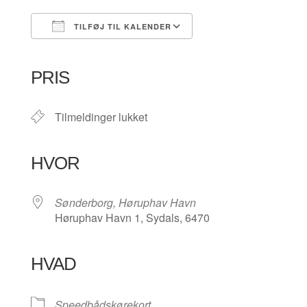
TILFØJ TIL KALENDER
Download ICS
Google Kalender
iCalendar
Office 365
Outlook Live
PRIS
Tilmeldinger lukket
HVOR
Sønderborg, Høruphav Havn
Høruphav Havn 1, Sydals, 6470
HVAD
Speedbådskørekort