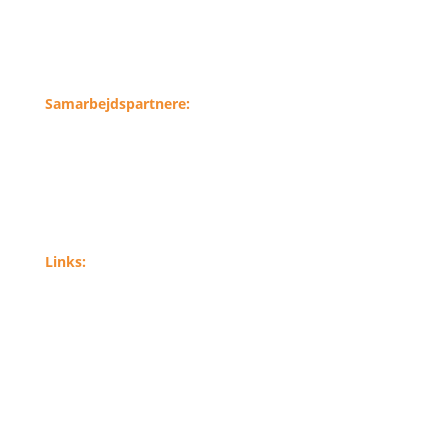
Samarbejdspartnere:
Links:
Forside
Gavekort
Galleri
Speedbådsbevis
Vandscooterbevis