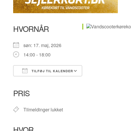
HVORNÅR
søn: 17. maj, 2026
14:00 - 18:00
TILFØJ TIL KALENDER
Download ICS
Google Kalender
iCalendar
Office 365
Outlook Live
PRIS
Tilmeldinger lukket
HVOR