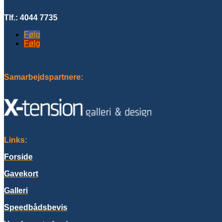
Tlf.: 4044 7735
Følg
Følg
Samarbejdspartnere:
Links:
Forside
Gavekort
Galleri
Speedbådsbevis