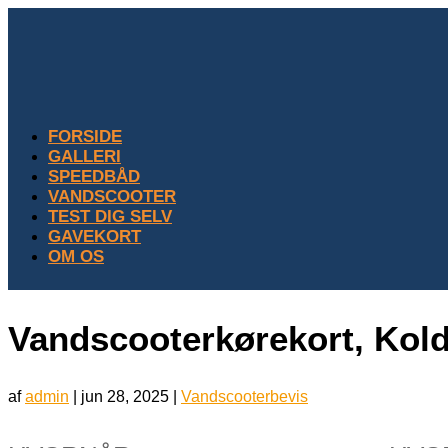
FORSIDE
GALLERI
SPEEDBÅD
VANDSCOOTER
TEST DIG SELV
GAVEKORT
OM OS
Vandscooterkørekort, Kol
af
admin
|
jun 28, 2025
|
Vandscooterbevis