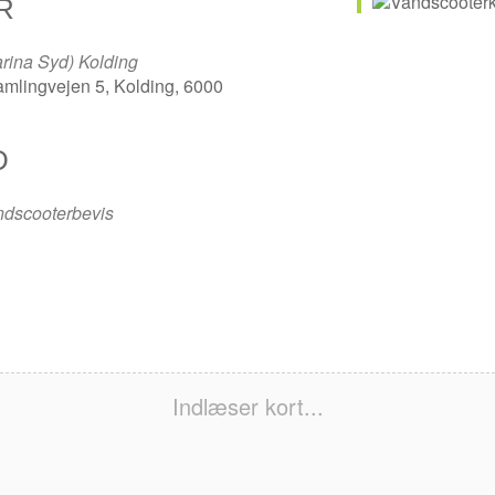
R
rina Syd) Kolding
mlingvejen 5, Kolding, 6000
D
ndscooterbevis
Indlæser kort...