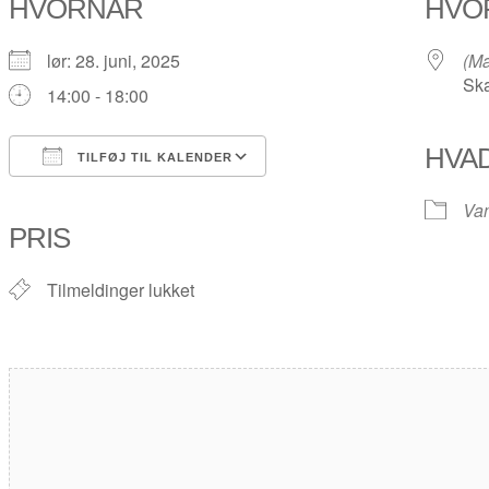
HVORNÅR
HVO
lør: 28. juni, 2025
(Ma
Ska
14:00 - 18:00
HVA
TILFØJ TIL KALENDER
Download ICS
Google Kalender
iCalendar
Office 365
Outlook Live
Va
PRIS
Tilmeldinger lukket