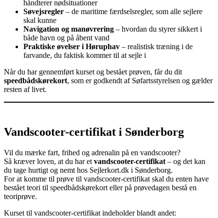
håndterer nødsituationer
Søvejsregler
– de maritime færdselsregler, som alle sejlere
skal kunne
Navigation og manøvrering
– hvordan du styrer sikkert i
både havn og på åbent vand
Praktiske øvelser i Høruphav
– realistisk træning i de
farvande, du faktisk kommer til at sejle i
Når du har gennemført kurset og bestået prøven, får du dit
speedbådskørekort
, som er godkendt af Søfartsstyrelsen og gælder
resten af livet.
Vandscooter-certifikat i Sønderborg
Vil du mærke fart, frihed og adrenalin på en vandscooter?
Så kræver loven, at du har et
vandscooter-certifikat
– og det kan
du tage hurtigt og nemt hos Sejlerkort.dk i Sønderborg.
For at komme til prøve til vandscooter-certifikat skal du enten have
bestået teori til speedbådskørekort eller på prøvedagen bestå en
teoriprøve.
Kurset til vandscooter-certifikat indeholder blandt andet: