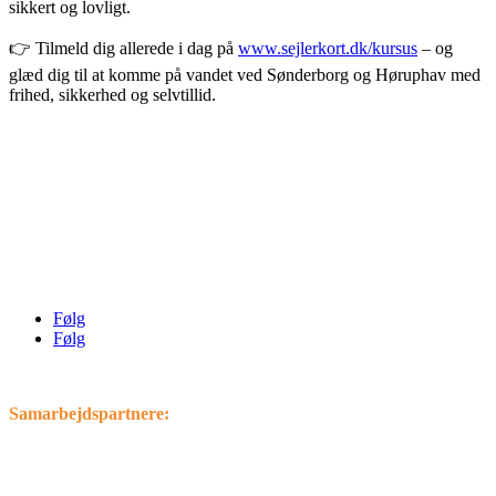
sikkert og lovligt.
👉 Tilmeld dig allerede i dag på
www.sejlerkort.dk/kursus
– og
glæd dig til at komme på vandet ved Sønderborg og Høruphav med
frihed, sikkerhed og selvtillid.
Preben Matthiesen
info@sejlerkort.dk
Tlf.: 4044 7735
Følg
Følg
Samarbejdspartnere: