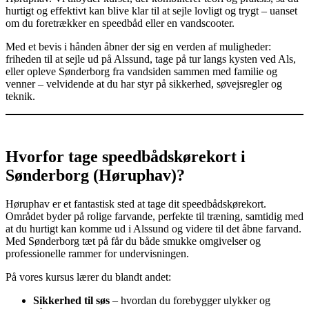
hurtigt og effektivt kan blive klar til at sejle lovligt og trygt – uanset
om du foretrækker en speedbåd eller en vandscooter.
Med et bevis i hånden åbner der sig en verden af muligheder:
friheden til at sejle ud på Alssund, tage på tur langs kysten ved Als,
eller opleve Sønderborg fra vandsiden sammen med familie og
venner – velvidende at du har styr på sikkerhed, søvejsregler og
teknik.
Hvorfor tage speedbådskørekort i
Sønderborg (Høruphav)?
Høruphav er et fantastisk sted at tage dit speedbådskørekort.
Området byder på rolige farvande, perfekte til træning, samtidig med
at du hurtigt kan komme ud i Alssund og videre til det åbne farvand.
Med Sønderborg tæt på får du både smukke omgivelser og
professionelle rammer for undervisningen.
På vores kursus lærer du blandt andet:
Sikkerhed til søs
– hvordan du forebygger ulykker og