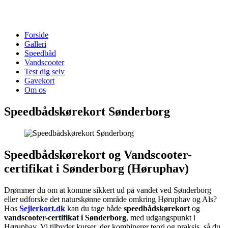
Forside
Galleri
Speedbåd
Vandscooter
Test dig selv
Gavekort
Om os
Speedbådskørekort Sønderborg
Speedbådskørekort og Vandscooter-
certifikat i Sønderborg (Høruphav)
Drømmer du om at komme sikkert ud på vandet ved Sønderborg
eller udforske det naturskønne område omkring Høruphav og Als?
Hos
Sejlerkort.dk
kan du tage både
speedbådskørekort
og
vandscooter-certifikat i Sønderborg
, med udgangspunkt i
Høruphav. Vi tilbyder kurser, der kombinerer teori og praksis, så du